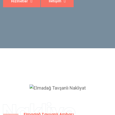
Nakliye
Elmadağ Tavşanlı Ambarı